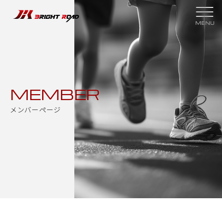
スクールについて
クラブ紹介
スクール理念
スケジュール
MEMBER
指導者紹介
スクールプラン
メンバーページ
大会結果
スポンサー
過去の実績
メンバーページ
新着情報
入会申し込み
お問い合わせ