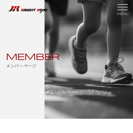
スクールについて
クラブ紹介
スクール理念
スケジュール
MEMBER
指導者紹介
スクールプラン
メンバーページ
大会結果
スポンサー
過去の実績
メンバーページ
新着情報
入会申し込み
お問い合わせ