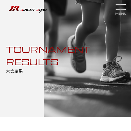
スクールについて
クラブ紹介
スクール理念
スケジュール
TOURNAMENT
RESULTS
指導者紹介
スクールプラン
大会結果
スポンサー
大会結果
過去の実績
メンバーページ
新着情報
入会申し込み
お問い合わせ