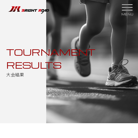
スクールについて
クラブ紹介
スクール理念
スケジュール
TOURNAMENT
RESULTS
指導者紹介
スクールプラン
大会結果
スポンサー
大会結果
過去の実績
メンバーページ
新着情報
入会申し込み
お問い合わせ