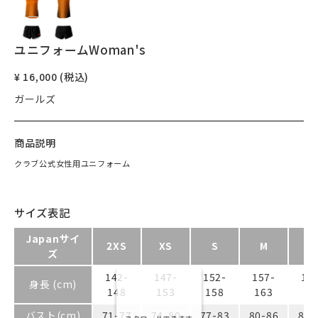
ユニフォームWoman's
¥ 16,000 (税込)
ガールズ
商品説明
クラブ公式女性用ユニフォーム
サイズ表記
Japanサイ
2XS
XS
S
M
L
ズ
142-
147-
152-
157-
16
身長 (cm)
148
153
158
163
16
バスト(cm)
71-77
74-80
77-83
80-86
83-