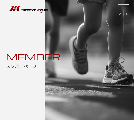
スクールについて
クラブ紹介
スクール理念
スケジュール
MEMBER
指導者紹介
スクールプラン
メンバーページ
大会結果
スポンサー
過去の実績
メンバーページ
新着情報
入会申し込み
お問い合わせ