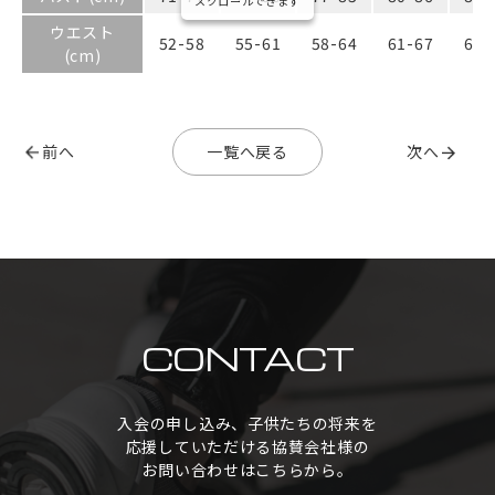
スクロールできます
ウエスト
52-58
55-61
58-64
61-67
64-
(cm)
前へ
一覧へ戻る
次へ
CONTACT
入会の申し込み、子供たちの将来を
応援していただける協賛会社様の
お問い合わせはこちらから。